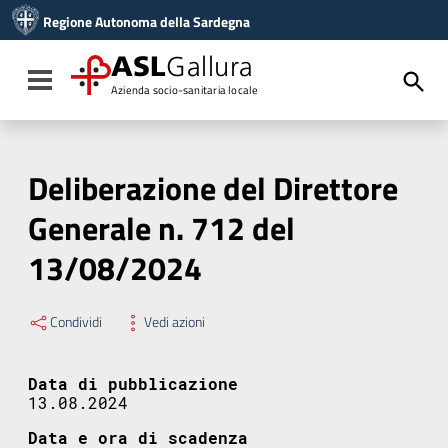
Vai ai contenuti
Regione Autonoma della Sardegna
Vai al menu di navigazione
Vai al footer
ASL
Gallura
Toggle navigation
Azienda socio-sanitaria locale
Deliberazione del Direttore
Generale n. 712 del
13/08/2024
Condividi
Vedi azioni
Data di pubblicazione
13.08.2024
Data e ora di scadenza