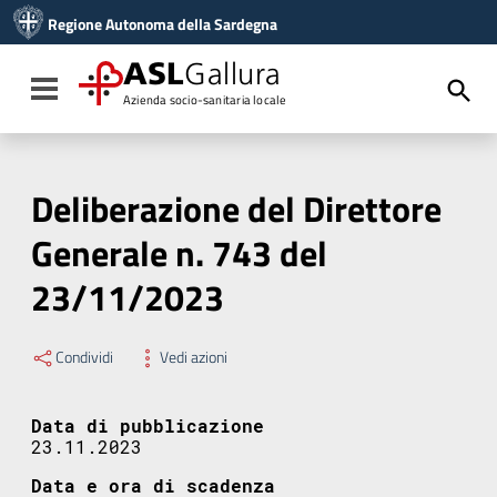
Vai ai contenuti
Regione Autonoma della Sardegna
Vai al menu di navigazione
Vai al footer
ASL
Gallura
Toggle navigation
Azienda socio-sanitaria locale
Deliberazione del Direttore
Generale n. 743 del
23/11/2023
Condividi
Vedi azioni
Data di pubblicazione
23.11.2023
Data e ora di scadenza