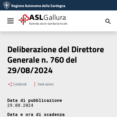
Vai ai contenuti
Regione Autonoma della Sardegna
Vai al menu di navigazione
Vai al footer
ASL
Gallura
Toggle navigation
Azienda socio-sanitaria locale
Deliberazione del Direttore
Generale n. 760 del
29/08/2024
Condividi
Vedi azioni
Data di pubblicazione
29.08.2024
Data e ora di scadenza