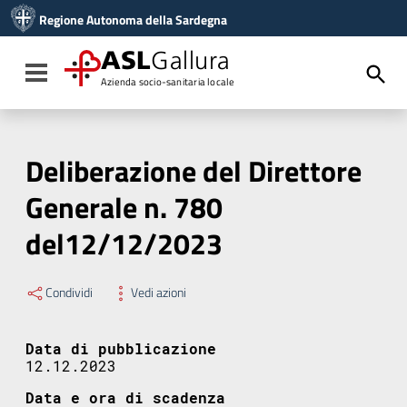
Vai ai contenuti
Regione Autonoma della Sardegna
Vai al menu di navigazione
Vai al footer
ASL
Gallura
Toggle navigation
Azienda socio-sanitaria locale
Deliberazione del Direttore
Generale n. 780
del12/12/2023
Condividi
Vedi azioni
Data di pubblicazione
12.12.2023
Data e ora di scadenza