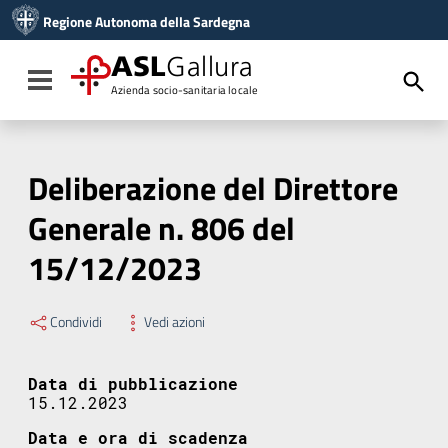
Vai ai contenuti
Regione Autonoma della Sardegna
Vai al menu di navigazione
Vai al footer
ASL
Gallura
Toggle navigation
Azienda socio-sanitaria locale
Deliberazione del Direttore
Generale n. 806 del
15/12/2023
Condividi
Vedi azioni
Data di pubblicazione
15.12.2023
Data e ora di scadenza