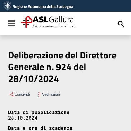
Vai ai contenuti
Regione Autonoma della Sardegna
Vai al menu di navigazione
Vai al footer
ASL
Gallura
Toggle navigation
Azienda socio-sanitaria locale
Deliberazione del Direttore
Generale n. 924 del
28/10/2024
Condividi
Vedi azioni
Data di pubblicazione
28.10.2024
Data e ora di scadenza