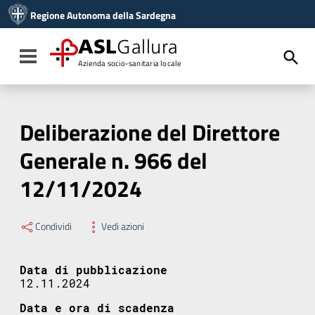
Vai ai contenuti
Regione Autonoma della Sardegna
Vai al menu di navigazione
Vai al footer
ASL
Gallura
Toggle navigation
Azienda socio-sanitaria locale
Deliberazione del Direttore
Generale n. 966 del
12/11/2024
Condividi
Vedi azioni
Data di pubblicazione
12.11.2024
Data e ora di scadenza