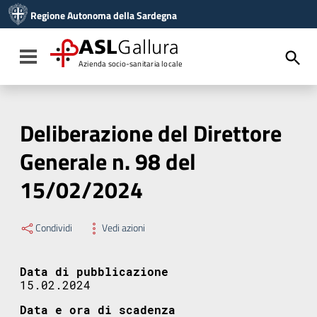
Vai ai contenuti
Regione Autonoma della Sardegna
Vai al menu di navigazione
Vai al footer
ASL
Gallura
Toggle navigation
Azienda socio-sanitaria locale
Deliberazione del Direttore
Generale n. 98 del
15/02/2024
Condividi
Vedi azioni
Data di pubblicazione
15.02.2024
Data e ora di scadenza