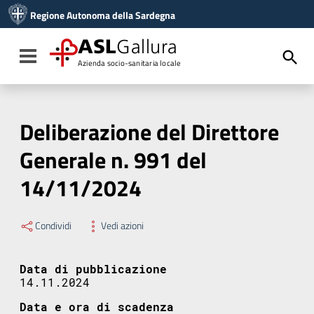
Vai ai contenuti
Regione Autonoma della Sardegna
Vai al menu di navigazione
Vai al footer
ASL
Gallura
Toggle navigation
Azienda socio-sanitaria locale
Deliberazione del Direttore
Generale n. 991 del
14/11/2024
Condividi
Vedi azioni
Data di pubblicazione
14.11.2024
Data e ora di scadenza