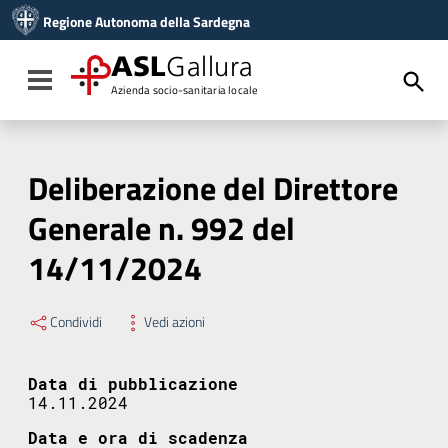
Vai ai contenuti
Regione Autonoma della Sardegna
Vai al menu di navigazione
Vai al footer
ASL
Gallura
Toggle navigation
Azienda socio-sanitaria locale
Deliberazione del Direttore
Generale n. 992 del
14/11/2024
Condividi
Vedi azioni
Data di pubblicazione
14.11.2024
Data e ora di scadenza