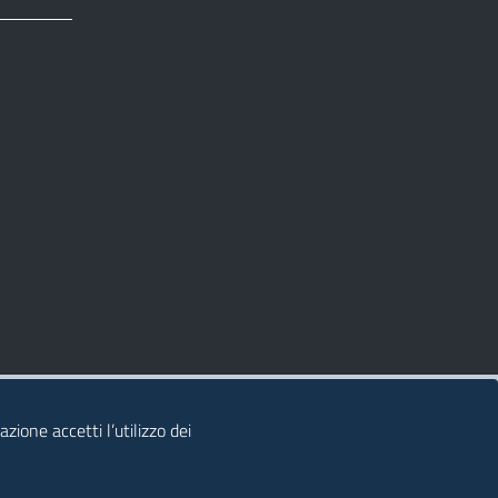
zione accetti l’utilizzo dei
© 2026 Regione Autonoma della Sardegna