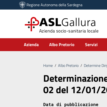
Vai ai contenuti
Regione Autonoma della Sardegna
Vai al menu di navigazione
Vai al footer
ASL
Gallura
Azienda socio-sanitaria locale
Submenu
Azienda
Albo Pretorio
Servizi
Home
/
Albo Pretorio
/
Determine Diri
Determinazione 
02 del 12/01/
Data di pubblicazione