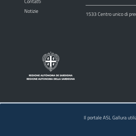
Contatti
Notizie
1533 Centro unico di pr
Note legali
Privacy policy
Contatti
Il portale ASL Gallura util