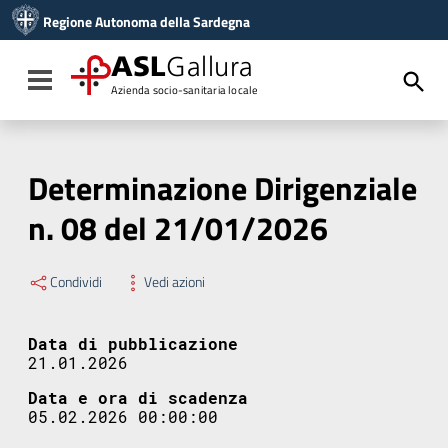
Vai ai contenuti
Regione Autonoma della Sardegna
Vai al menu di navigazione
Vai al footer
ASL
Gallura
Toggle navigation
Azienda socio-sanitaria locale
Determinazione Dirigenziale
n. 08 del 21/01/2026
Condividi
Vedi azioni
Data di pubblicazione
21.01.2026
Data e ora di scadenza
05.02.2026 00:00:00