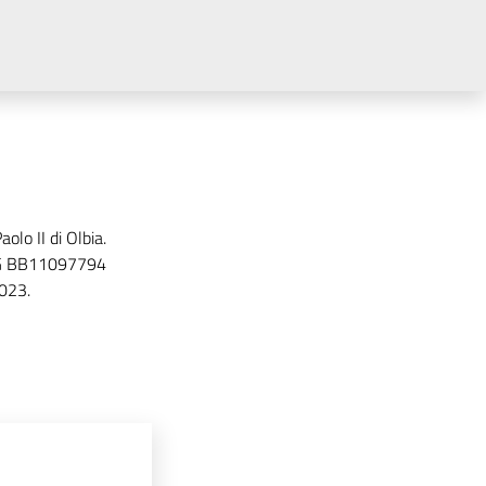
olo II di Olbia.
 CIG BB11097794
2023.