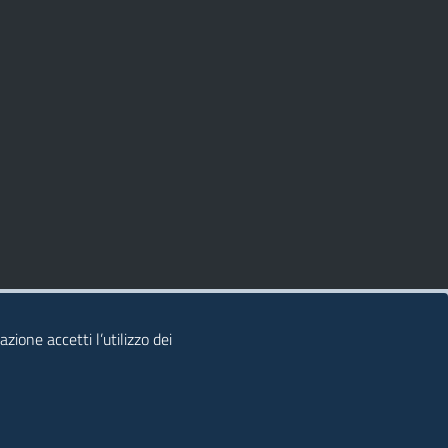
zione accetti l’utilizzo dei
© 2026 Regione Autonoma della Sardegna