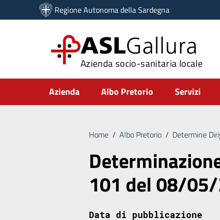
Vai ai contenuti
Regione Autonoma della Sardegna
Vai al menu di navigazione
Vai al footer
ASL
Gallura
Azienda socio-sanitaria locale
Submenu
Azienda
Albo Pretorio
Servizi
Home
/
Albo Pretorio
/
Determine Diri
Determinazione 
101 del 08/05
Data di pubblicazione