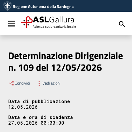
Vai ai contenuti
Regione Autonoma della Sardegna
Vai al menu di navigazione
Vai al footer
ASL
Gallura
Toggle navigation
Azienda socio-sanitaria locale
Determinazione Dirigenziale
n. 109 del 12/05/2026
Condividi
Vedi azioni
Data di pubblicazione
12.05.2026
Data e ora di scadenza
27.05.2026 00:00:00