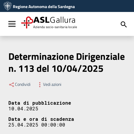
Vai ai contenuti
Regione Autonoma della Sardegna
Vai al menu di navigazione
Vai al footer
ASL
Gallura
Toggle navigation
Azienda socio-sanitaria locale
Determinazione Dirigenziale
n. 113 del 10/04/2025
Condividi
Vedi azioni
Data di pubblicazione
10.04.2025
Data e ora di scadenza
25.04.2025 00:00:00