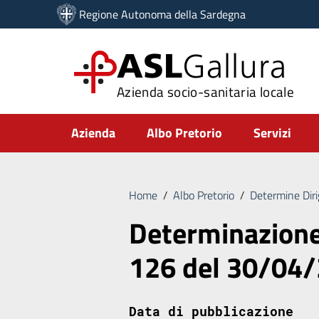
Vai ai contenuti
Regione Autonoma della Sardegna
Vai al menu di navigazione
Vai al footer
ASL
Gallura
Azienda socio-sanitaria locale
Submenu
Azienda
Albo Pretorio
Servizi
Home
/
Albo Pretorio
/
Determine Diri
Determinazione 
126 del 30/04
Data di pubblicazione