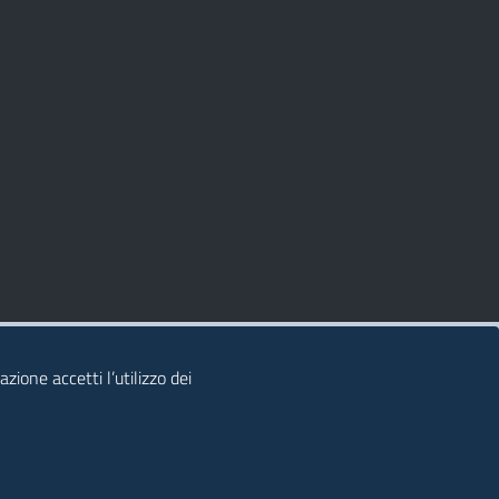
zione accetti l’utilizzo dei
© 2026 Regione Autonoma della Sardegna