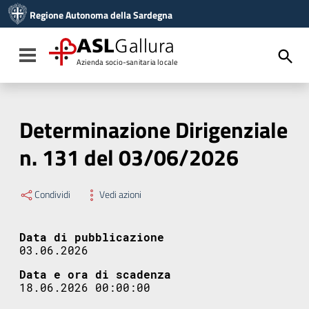
Vai ai contenuti
Regione Autonoma della Sardegna
Vai al menu di navigazione
Vai al footer
ASL
Gallura
Toggle navigation
Azienda socio-sanitaria locale
Determinazione Dirigenziale
n. 131 del 03/06/2026
Condividi
Vedi azioni
Data di pubblicazione
03.06.2026
Data e ora di scadenza
18.06.2026 00:00:00