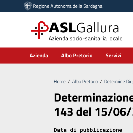
Vai ai contenuti
Regione Autonoma della Sardegna
Vai al menu di navigazione
Vai al footer
ASL
Gallura
Azienda socio-sanitaria locale
Submenu
Azienda
Albo Pretorio
Servizi
Home
/
Albo Pretorio
/
Determine Diri
Determinazione 
143 del 15/06
Data di pubblicazione