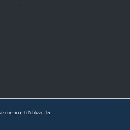
zione accetti l’utilizzo dei
© 2026 Regione Autonoma della Sardegna