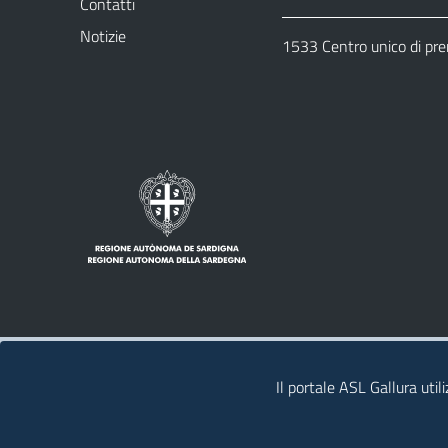
Contatti
Notizie
1533 Centro unico di pr
Note legali
Privacy policy
Contatti
Il portale ASL Gallura util