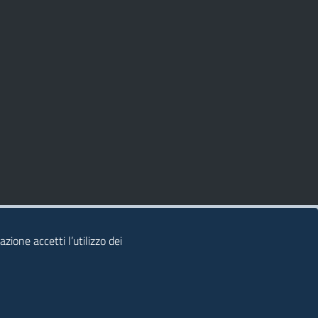
zione accetti l’utilizzo dei
© 2026 Regione Autonoma della Sardegna