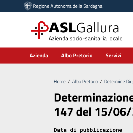
Vai ai contenuti
Regione Autonoma della Sardegna
Vai al menu di navigazione
Vai al footer
ASL
Gallura
Azienda socio-sanitaria locale
Submenu
Azienda
Albo Pretorio
Servizi
Home
/
Albo Pretorio
/
Determine Diri
Determinazione 
147 del 15/06
Data di pubblicazione