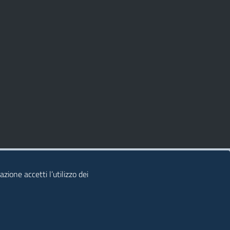
zione accetti l’utilizzo dei
© 2026 Regione Autonoma della Sardegna