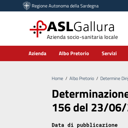
Vai ai contenuti
Regione Autonoma della Sardegna
Vai al menu di navigazione
Vai al footer
ASL
Gallura
Azienda socio-sanitaria locale
Submenu
Azienda
Albo Pretorio
Servizi
Home
/
Albo Pretorio
/
Determine Diri
Determinazione 
156 del 23/06
Data di pubblicazione