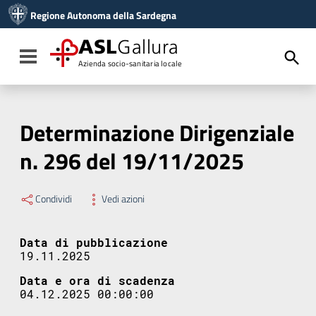
Vai ai contenuti
Regione Autonoma della Sardegna
Vai al menu di navigazione
Vai al footer
ASL
Gallura
Toggle navigation
Azienda socio-sanitaria locale
Determinazione Dirigenziale
n. 296 del 19/11/2025
Condividi
Vedi azioni
Data di pubblicazione
19.11.2025
Data e ora di scadenza
04.12.2025 00:00:00