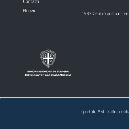
Contatti
Notizie
1533 Centro unico di pr
Note legali
Privacy policy
Contatti
Il portale ASL Gallura util