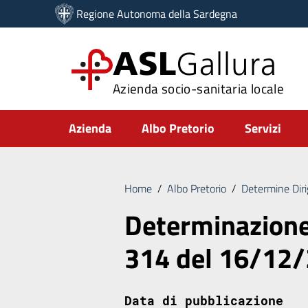
Vai ai contenuti
Regione Autonoma della Sardegna
Vai al menu di navigazione
Vai al footer
ASL
Gallura
Azienda socio-sanitaria locale
Submenu
Azienda
Albo Pretorio
Servizi
Home
/
Albo Pretorio
/
Determine Diri
Determinazione 
314 del 16/12
Data di pubblicazione