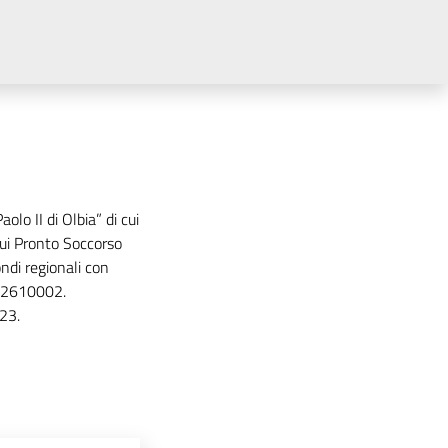
lo II di Olbia” di cui
sui Pronto Soccorso
ondi regionali con
02610002.
023.