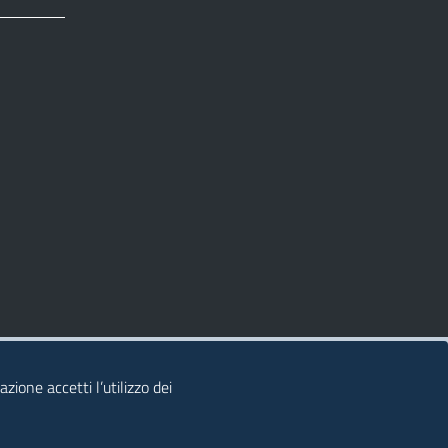
zione accetti l’utilizzo dei
© 2026 Regione Autonoma della Sardegna