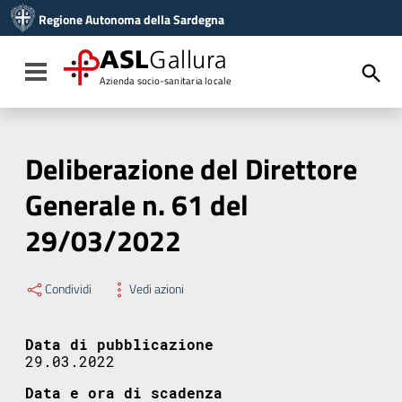
Vai ai contenuti
Regione Autonoma della Sardegna
Vai al menu di navigazione
Vai al footer
ASL
Gallura
Toggle navigation
Azienda socio-sanitaria locale
Deliberazione del Direttore
Generale n. 61 del
29/03/2022
Condividi
Vedi azioni
Data di pubblicazione
29.03.2022
Data e ora di scadenza