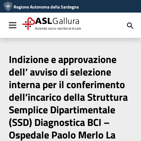
Vai ai contenuti
Regione Autonoma della Sardegna
Vai al menu di navigazione
Vai al footer
ASL
Gallura
Toggle navigation
Azienda socio-sanitaria locale
Indizione e approvazione
dell’ avviso di selezione
interna per il conferimento
dell’incarico della Struttura
Semplice Dipartimentale
(SSD) Diagnostica BCI –
Ospedale Paolo Merlo La