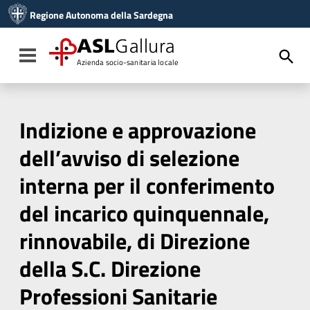
Vai ai contenuti
Regione Autonoma della Sardegna
Vai al menu di navigazione
Vai al footer
ASL
Gallura
Toggle navigation
Azienda socio-sanitaria locale
Indizione e approvazione
dell’avviso di selezione
interna per il conferimento
del incarico quinquennale,
rinnovabile, di Direzione
della S.C. Direzione
Professioni Sanitarie