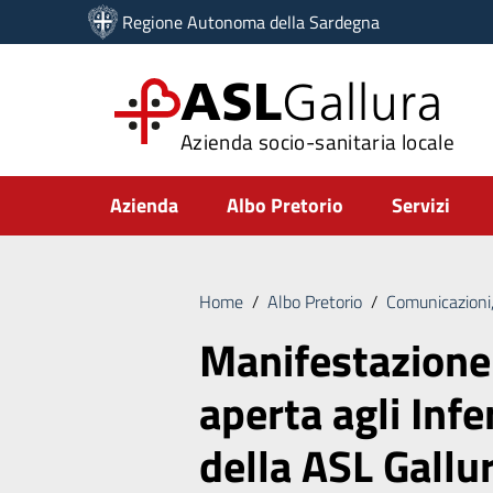
Vai ai contenuti
Regione Autonoma della Sardegna
Vai al menu di navigazione
Vai al footer
ASL
Gallura
Azienda socio-sanitaria locale
Submenu
Azienda
Albo Pretorio
Servizi
Home
/
Albo Pretorio
/
Comunicazioni,
Manifestazione
aperta agli Inf
della ASL Gallu