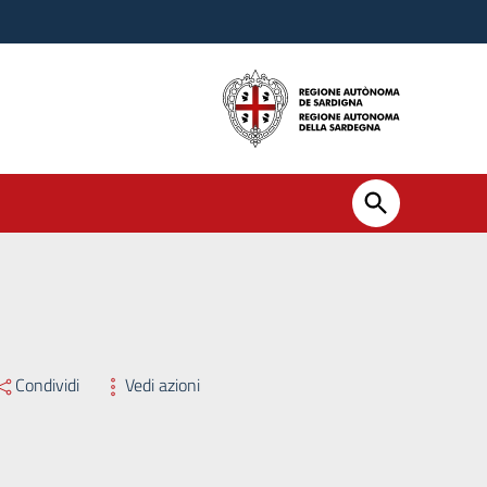
perta agli Infermieri dipendenti della ASL Gallura, che abbiano già ac
Condividi
Vedi azioni