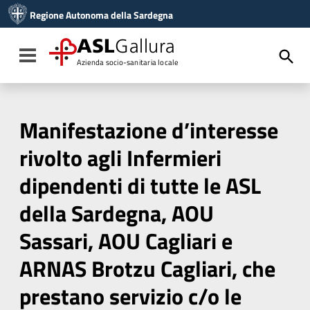
Vai ai contenuti
Regione Autonoma della Sardegna
Vai al menu di navigazione
Vai al footer
ASL
Gallura
Toggle navigation
Azienda socio-sanitaria locale
Manifestazione d’interesse
rivolto agli Infermieri
dipendenti di tutte le ASL
della Sardegna, AOU
Sassari, AOU Cagliari e
ARNAS Brotzu Cagliari, che
prestano servizio c/o le