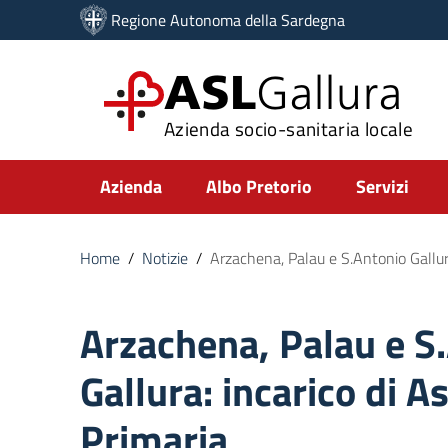
Vai ai contenuti
Regione Autonoma della Sardegna
Vai al menu di navigazione
Vai al footer
ASL
Gallura
Azienda socio-sanitaria locale
Submenu
Azienda
Albo Pretorio
Servizi
Home
/
Notizie
/
Arzachena, Palau e S.Antonio Gallura
Arzachena, Palau e S
Gallura: incarico di A
Primaria