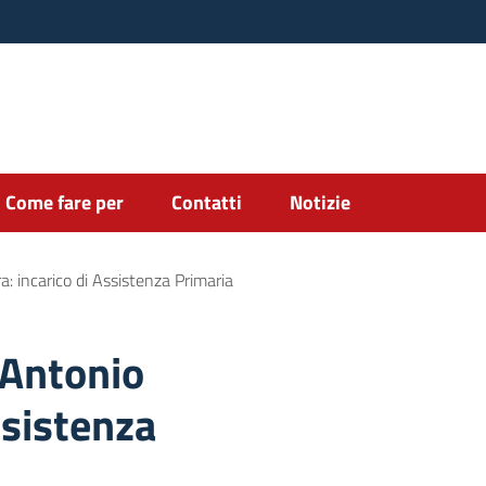
Come fare per
Contatti
Notizie
: incarico di Assistenza Primaria
.Antonio
ssistenza