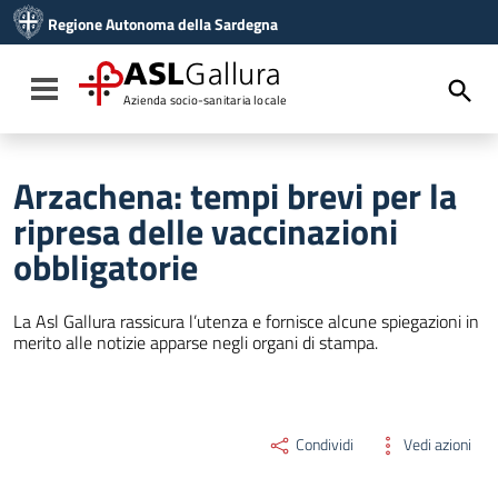
Vai ai contenuti
Regione Autonoma della Sardegna
Vai al menu di navigazione
Vai al footer
ASL
Gallura
Toggle navigation
Azienda socio-sanitaria locale
Arzachena: tempi brevi per la
ripresa delle vaccinazioni
obbligatorie
La Asl Gallura rassicura l’utenza e fornisce alcune spiegazioni in
merito alle notizie apparse negli organi di stampa.
Condividi
Vedi azioni