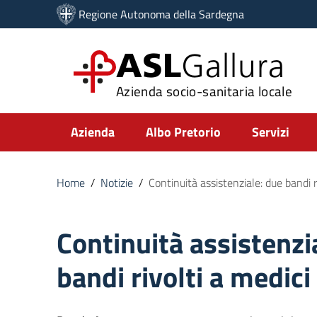
Vai ai contenuti
Regione Autonoma della Sardegna
Vai al menu di navigazione
Vai al footer
ASL
Gallura
Azienda socio-sanitaria locale
Submenu
Azienda
Albo Pretorio
Servizi
Home
/
Notizie
/
Continuità assistenziale: due bandi ri
Continuità assistenzi
bandi rivolti a medici