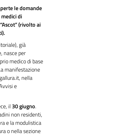
 aperte le domande
 medici di
“Ascot” (rivolto ai
i).
oriale), già
e, nasce per
prio medico di base
. La manifestazione
allura.it, nella
Avvisi e
ce, il
30 giugno
.
adini non residenti,
bera e la modulistica
ura o nella sezione