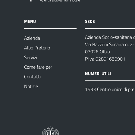
MENU
SEDE
Azienda Socio-sanitaria d
Azienda
Via Bazzoni Sircana n. 2
Albo Pretorio
07026 Olbia
Servizi
P.Iva 02891650901
Come fare per
NUMERI UTILI
Contatti
Notizie
1533 Centro unico di pr