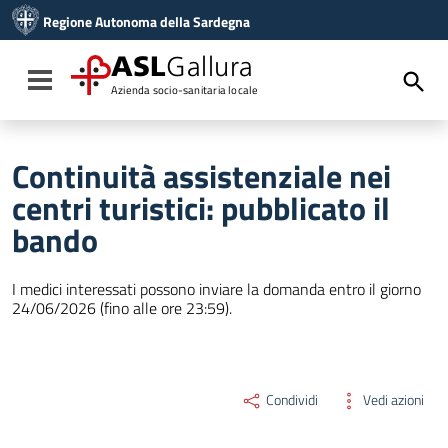
Vai ai contenuti
Regione Autonoma della Sardegna
Vai al menu di navigazione
Vai al footer
ASL
Gallura
Toggle navigation
Azienda socio-sanitaria locale
Continuità assistenziale nei
centri turistici: pubblicato il
bando
I medici interessati possono inviare la domanda entro il giorno
24/06/2026 (fino alle ore 23:59).
Condividi
Vedi azioni