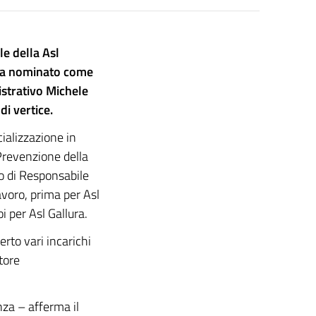
e della Asl
 ha nominato come
strativo Michele
di vertice.
cializzazione in
Prevenzione della
lo di Responsabile
avoro, prima per Asl
 per Asl Gallura.
erto vari incarichi
ttore
za – afferma il