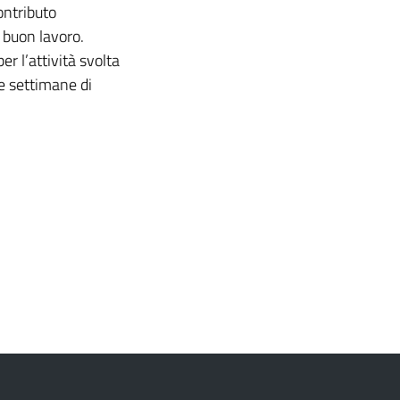
ontributo
n buon lavoro.
er l’attività svolta
me settimane di