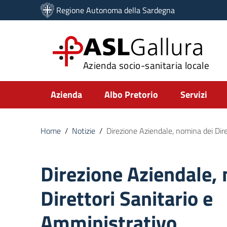
Vai ai contenuti
Regione Autonoma della Sardegna
Vai al menu di navigazione
Vai al footer
ASL
Gallura
Azienda socio-sanitaria locale
Submenu
Azienda
Albo Pretorio
Servizi
Home
/
Notizie
/
Direzione Aziendale, nomina dei Dire
Direzione Aziendale,
Direttori Sanitario e
Amministrativo