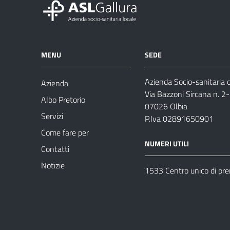
MENU
SEDE
Azienda Socio-sanitaria d
Azienda
Via Bazzoni Sircana n. 2
Albo Pretorio
07026 Olbia
Servizi
P.Iva 02891650901
Come fare per
NUMERI UTILI
Contatti
Notizie
1533 Centro unico di pr