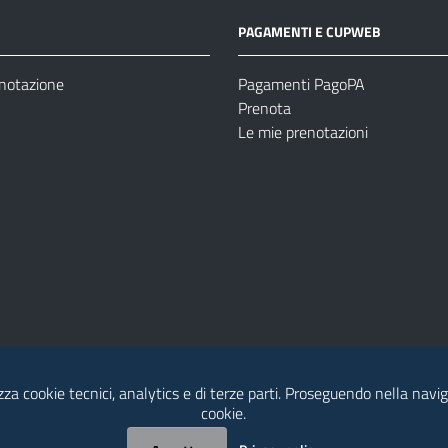
PAGAMENTI E CUPWEB
enotazione
Pagamenti PagoPA
Prenota
Le mie prenotazioni
izza cookie tecnici, analytics e di terze parti. Proseguendo nella naviga
Modulistica
Dichiarazione di Accessibilità
cookie.