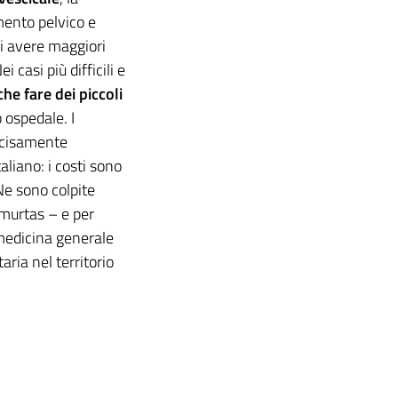
mento pelvico e
di avere maggiori
casi più difficili e
he fare dei piccoli
 ospedale. I
ecisamente
liano: i costi sono
 Ne sono colpite
emurtas – e per
medicina generale
aria nel territorio