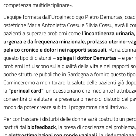
competenza multidisciplinare».
L’equipe formata dall’Uroginecologo Pietro Demurtas, coadi
ostetriche Maria Antonietta Cossu e Silvia Cossu, avrà il com
pazienti a superare problemi come
l’incontinenza urinaria,
urgenza e da frequenza minzionale, prolasso uterino-vag
pelvico cronico e dolori nei rapporti sessuali
. «Una donna 
questo tipo di disturbi –
spiega il dottor Demurtas
– e per m
problemi influiscono sulla qualità della vita e nei rapporti so
poche strutture pubbliche in Sardegna a fornire questo tipo 
Cominceremo a monitorare la salute delle pazienti già dopo 
la
“perineal card”
, un questionario che mediante l’attribuzi
consentirà di valutare la presenza o meno di disturbi del pa
modo da poter creare subito il programma riabilitativo».
Per contrastare i disturbi delle donne sarà costruito un perc
partirà dal
biofeedback
, la presa di coscienza del problema
le
elettrostimolazioni con sonde vaginali
, la
rieducazione 