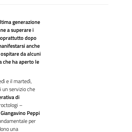
ultima generazione
nne a superare i
soprattutto dopo
manifestarsi anche
 ospitare da alcuni
a che ha aperto le
dì e il martedì,
i un servizio che
rativa di
proctologi –
a, Giangavino Peppi
 fondamentale per
edono una