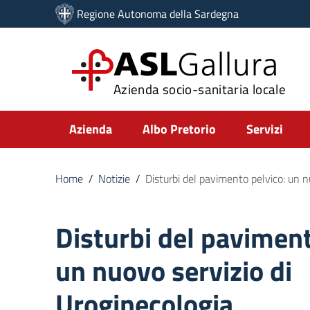
Vai ai contenuti
Regione Autonoma della Sardegna
Vai al menu di navigazione
Vai al footer
ASL
Gallura
Azienda socio-sanitaria locale
Submenu
Azienda
Albo Pretorio
Servizi
Home
/
Notizie
/
Disturbi del pavimento pelvico: un n
Disturbi del paviment
un nuovo servizio di
Uroginecologia