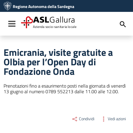
Vai ai contenuti
Regione Autonoma della Sardegna
Vai al menu di navigazione
Vai al footer
ASL
Gallura
Toggle navigation
Azienda socio-sanitaria locale
Emicrania, visite gratuite a
Olbia per l’Open Day di
Fondazione Onda
Prenotazioni fino a esaurimento posti nella giornata di venerdì
13 giugno al numero 0789 552213 dalle 11.00 alle 12.00.
Condividi
Vedi azioni