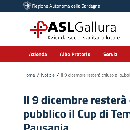
Vai ai contenuti
Regione Autonoma della Sardegna
Vai al menu di navigazione
Vai al footer
ASL
Gallura
Azienda socio-sanitaria locale
Submenu
Azienda
Albo Pretorio
Servizi
Home
/
Notizie
/
Il 9 dicembre resterà chiuso al pubb
Il 9 dicembre resterà 
pubblico il Cup di Te
Pausania