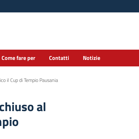
Come fare per
Contatti
Notizie
lico il Cup di Tempio Pausania
chiuso al
mpio