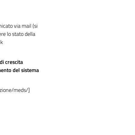
cato via mail (si
re lo stato della
nk
i crescita
mento del sistema
zione/meds/]​