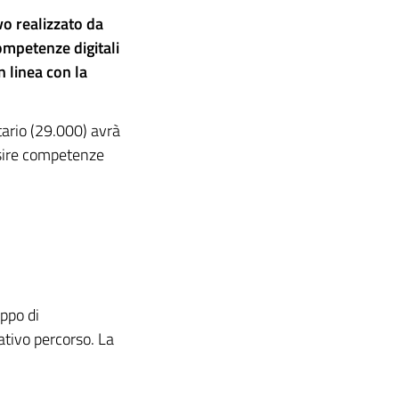
o realizzato da
ompetenze digitali
n linea con la
tario (29.000) avrà
isire competenze
ppo di
tivo percorso. La