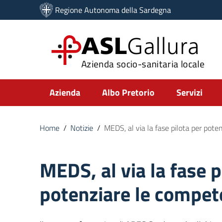
Vai ai contenuti
Regione Autonoma della Sardegna
Vai al menu di navigazione
Vai al footer
ASL
Gallura
Azienda socio-sanitaria locale
Submenu
Azienda
Albo Pretorio
Servizi
Home
/
Notizie
/
MEDS, al via la fase pilota per pote
MEDS, al via la fase p
potenziare le compete