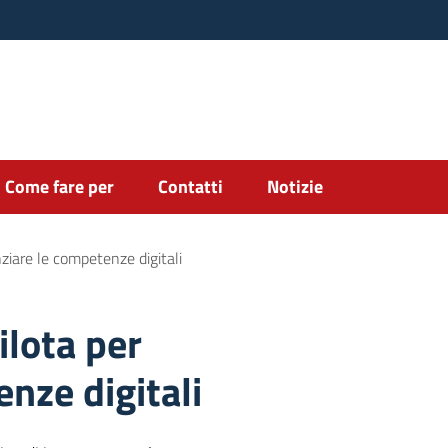
Come fare per
Contatti
Notizie
nziare le competenze digitali
ilota per
nze digitali