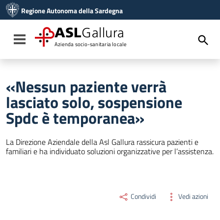
Vai ai contenuti
Regione Autonoma della Sardegna
Vai al menu di navigazione
Vai al footer
ASL
Gallura
Toggle navigation
Azienda socio-sanitaria locale
«Nessun paziente verrà
lasciato solo, sospensione
Spdc è temporanea»
La Direzione Aziendale della Asl Gallura rassicura pazienti e
familiari e ha individuato soluzioni organizzative per l’assistenza.
Condividi
Vedi azioni