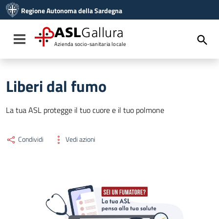
Vai ai contenuti
Regione Autonoma della Sardegna
Vai al menu di navigazione
Vai al footer
ASL
Gallura
Toggle navigation
Azienda socio-sanitaria locale
Liberi dal fumo
La tua ASL protegge il tuo cuore e il tuo polmone
Condividi
Vedi azioni