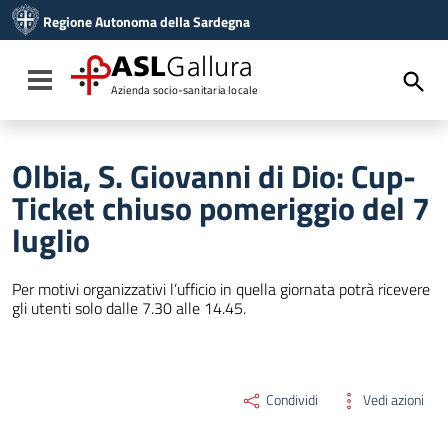
Vai ai contenuti
Regione Autonoma della Sardegna
Vai al menu di navigazione
Vai al footer
ASL
Gallura
Toggle navigation
Azienda socio-sanitaria locale
Olbia, S. Giovanni di Dio: Cup-
Ticket chiuso pomeriggio del 7
luglio
Per motivi organizzativi l’ufficio in quella giornata potrà ricevere
gli utenti solo dalle 7.30 alle 14.45.
Condividi
Vedi azioni