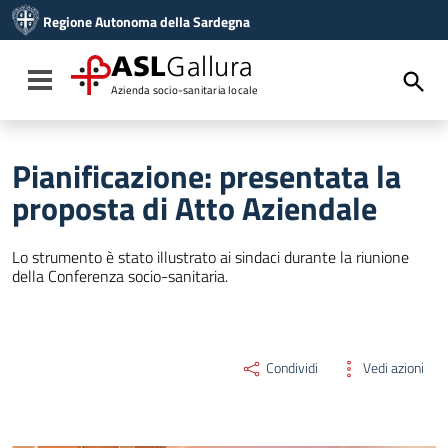
Vai ai contenuti
Regione Autonoma della Sardegna
Vai al menu di navigazione
Vai al footer
ASL
Gallura
Toggle navigation
Azienda socio-sanitaria locale
Pianificazione: presentata la
proposta di Atto Aziendale
Lo strumento è stato illustrato ai sindaci durante la riunione
della Conferenza socio-sanitaria.
Condividi
Vedi azioni