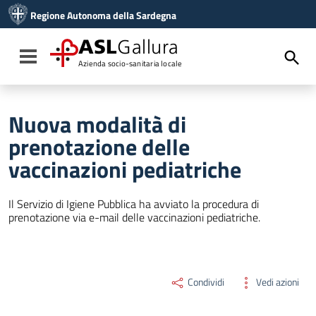
Vai ai contenuti
Regione Autonoma della Sardegna
Vai al menu di navigazione
Vai al footer
ASL
Gallura
Toggle navigation
Azienda socio-sanitaria locale
Nuova modalità di
prenotazione delle
vaccinazioni pediatriche
Il Servizio di Igiene Pubblica ha avviato la procedura di
prenotazione via e-mail delle vaccinazioni pediatriche.
Condividi
Vedi azioni