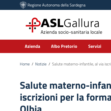
Vai ai contenuti
Regione Autonoma della Sardegna
Vai al menu di navigazione
Vai al footer
ASL
Gallura
Azienda socio-sanitaria locale
Submenu
Azienda
Albo Pretorio
Servizi
Home
/
Notizie
/
Salute materno-infantile, al via iscr
Salute materno-infant
iscrizioni per la form
Olbia