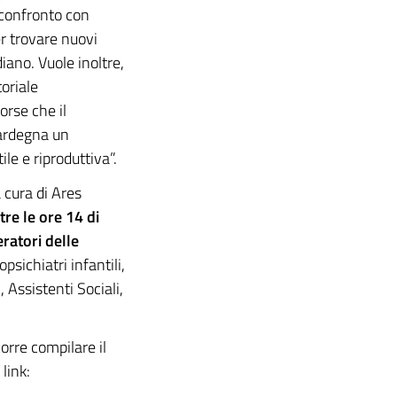
 confronto con
er trovare nuovi
ano. Vuole inoltre,
toriale
orse che il
Sardegna un
le e riproduttiva”.
 cura di Ares
re le ore 14 di
eratori delle
opsichiatri infantili,
 Assistenti Sociali,
corre compilare il
link: