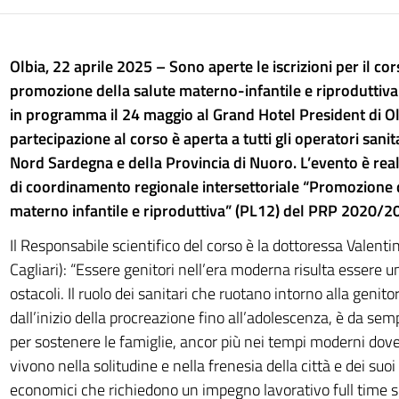
Olbia, 22 aprile 2025 –
Sono aperte le iscrizioni per il co
promozione della salute materno-infantile e riproduttiva 
in programma il 24 maggio al Grand Hotel President di Ol
partecipazione al corso è aperta a tutti gli operatori sanita
Nord Sardegna e della Provincia di Nuoro. L’evento è rea
di coordinamento regionale intersettoriale “Promozione d
materno infantile e riproduttiva” (PL12) del PRP 2020/2
Il Responsabile scientifico del corso è la dottoressa Valentina
Cagliari): “Essere genitori nell’era moderna risulta essere u
ostacoli. Il ruolo dei sanitari che ruotano intorno alla genitor
dall’inizio della procreazione fino all’adolescenza, è da s
per sostenere le famiglie, ancor più nei tempi moderni dov
vivono nella solitudine e nella frenesia della città e dei suo
economici che richiedono un impegno lavorativo full time s