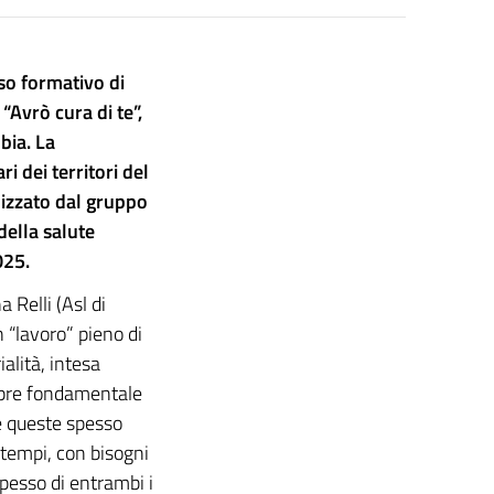
rso formativo di
“Avrò cura di te”,
bia. La
ri dei territori del
lizzato dal gruppo
ella salute
025.
 Relli (Asl di
n “lavoro” pieno di
ialità, intesa
empre fondamentale
e queste spesso
i tempi, con bisogni
pesso di entrambi i