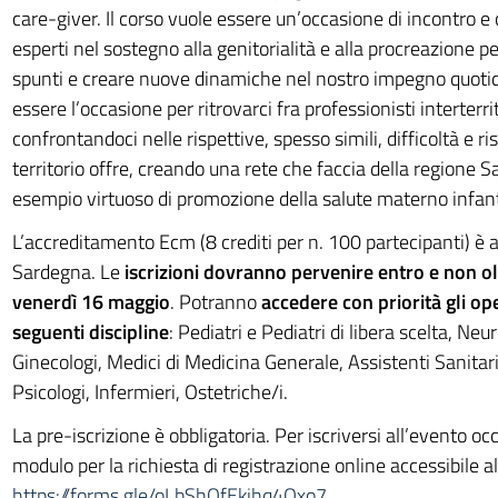
care-giver. Il corso vuole essere un’occasione di incontro e
esperti nel sostegno alla genitorialità e alla procreazione p
spunti e creare nuove dinamiche nel nostro impegno quotidi
essere l’occasione per ritrovarci fra professionisti interterri
confrontandoci nelle rispettive, spesso simili, difficoltà e ris
territorio offre, creando una rete che faccia della regione 
esempio virtuoso di promozione della salute materno infanti
L’accreditamento Ecm (8 crediti per n. 100 partecipanti) è a
Sardegna. Le
iscrizioni dovranno pervenire entro e non olt
venerdì 16 maggio
. Potranno
accedere con priorità gli op
seguenti discipline
: Pediatri e Pediatri di libera scelta, Neur
Ginecologi, Medici di Medicina Generale, Assistenti Sanitari,
Psicologi, Infermieri, Ostetriche/i.
La pre-iscrizione è obbligatoria. Per iscriversi all’evento oc
modulo per la richiesta di registrazione online accessibile al 
https://forms.gle/oLbShQfEkjhq4Qxo7
.