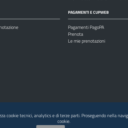
PAGAMENTI E CUPWEB
enotazione
Pagamenti PagoPA
Prenota
Le mie prenotazioni
izza cookie tecnici, analytics e di terze parti. Proseguendo nella naviga
Modulistica
Dichiarazione di Accessibilità
cookie.