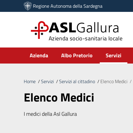
Vai ai contenuti
Regione Autonoma della Sardegna
Vai al menu di navigazione
Vai al footer
ASL
Gallura
Azienda socio-sanitaria locale
Submenu
Azienda
Albo Pretorio
Servizi
Home
/
Servizi
/
Servizi al cittadino
/
Elenco Medici
/
Elenco Medici
I medici della Asl Gallura