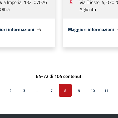
Via Imperia, 132, 07026
Via Trieste, 4, 0702
Olbia
Aglientu
ori informazioni
Maggiori informazioni
64-72 di 104 contenuti
2
3
…
7
8
9
10
11
cedente