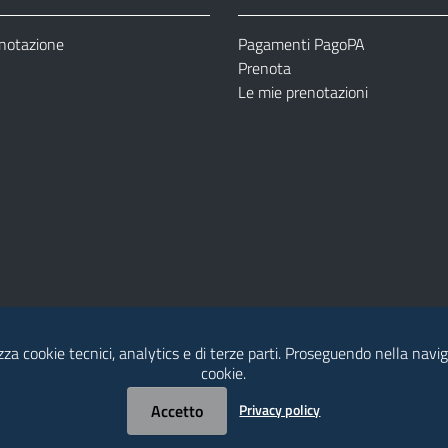
enotazione
Pagamenti PagoPA
Prenota
Le mie prenotazioni
izza cookie tecnici, analytics e di terze parti. Proseguendo nella naviga
Modulistica
Dichiarazione di Accessibilità
cookie.
Accetto
Privacy policy