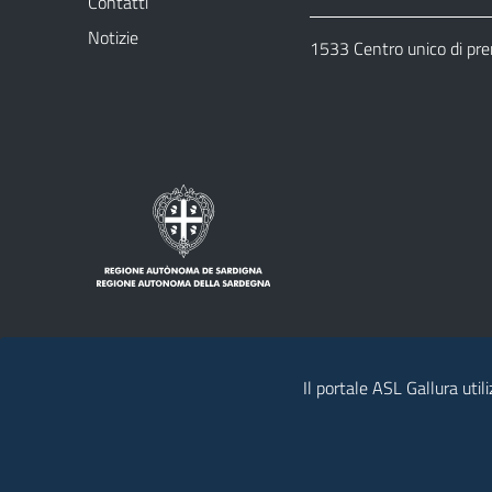
Contatti
Notizie
1533 Centro unico di pr
Il portale ASL Gallura util
Note legali
Privacy policy
Contatti