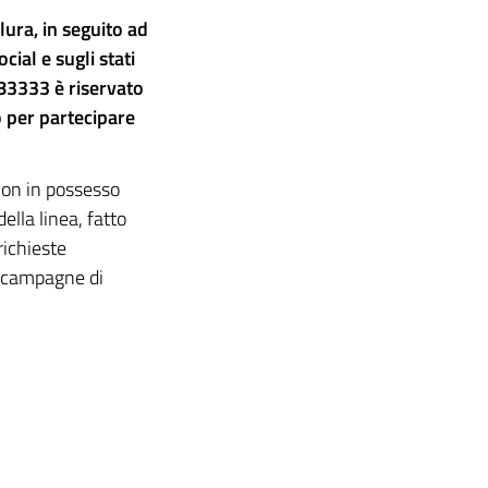
lura, in seguito ad
cial e sugli stati
83333 è riservato
o per partecipare
 non in possesso
ella linea, fatto
richieste
e campagne di