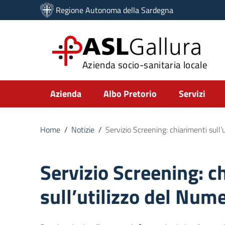
Vai ai contenuti
Regione Autonoma della Sardegna
Vai al menu di navigazione
Vai al footer
ASL
Gallura
Azienda socio-sanitaria locale
Submenu
Azienda
Albo Pretorio
Servizi
Home
/
Notizie
/
Servizio Screening: chiarimenti sull
Servizio Screening: c
sull’utilizzo del Num