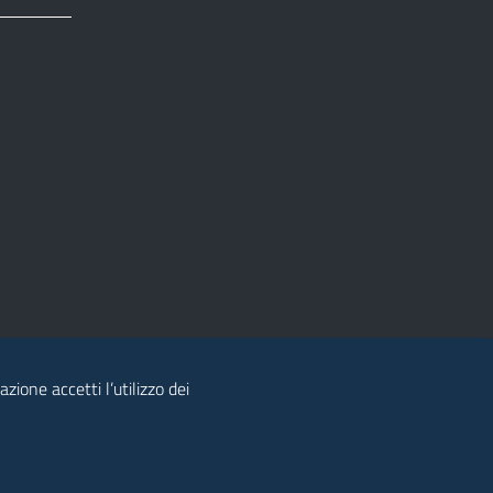
zione accetti l’utilizzo dei
© 2026 Regione Autonoma della Sardegna