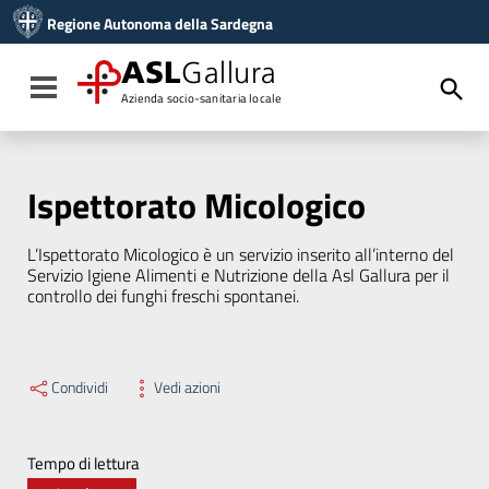
Vai ai contenuti
Regione Autonoma della Sardegna
Vai al menu di navigazione
Vai al footer
ASL
Gallura
Toggle navigation
Azienda socio-sanitaria locale
Ispettorato Micologico
L’Ispettorato Micologico è un servizio inserito all’interno del
Servizio Igiene Alimenti e Nutrizione della Asl Gallura per il
controllo dei funghi freschi spontanei.
Condividi
Vedi azioni
Tempo di lettura