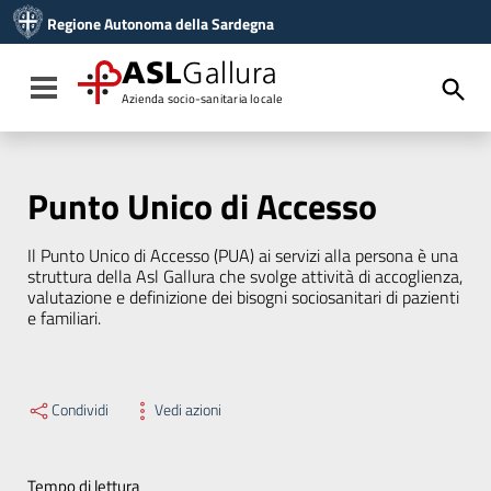
Vai ai contenuti
Regione Autonoma della Sardegna
Vai al menu di navigazione
Vai al footer
ASL
Gallura
Toggle navigation
Azienda socio-sanitaria locale
Punto Unico di Accesso
Il Punto Unico di Accesso (PUA) ai servizi alla persona è una
struttura della Asl Gallura che svolge attività di accoglienza,
valutazione e definizione dei bisogni sociosanitari di pazienti
e familiari.
Condividi
Vedi azioni
Tempo di lettura