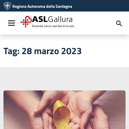
Vai ai contenuti
Regione Autonoma della Sardegna
Vai al menu di navigazione
Vai al footer
ASL
Gallura
Toggle navigation
Azienda socio-sanitaria locale
Tag:
28 marzo 2023