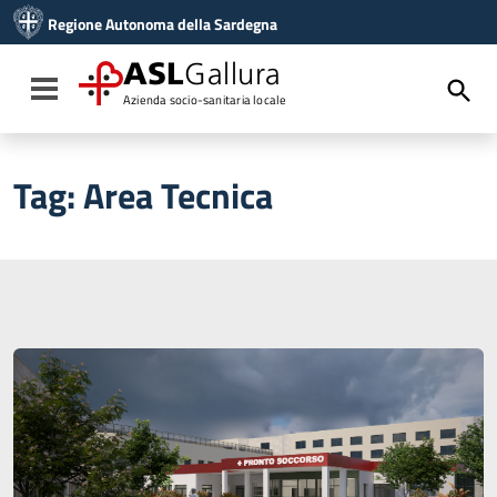
Vai ai contenuti
Regione Autonoma della Sardegna
Vai al menu di navigazione
Vai al footer
ASL
Gallura
Toggle navigation
Azienda socio-sanitaria locale
Tag:
Area Tecnica