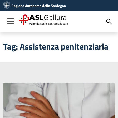
Vai ai contenuti
Regione Autonoma della Sardegna
Vai al menu di navigazione
Vai al footer
ASL
Gallura
Toggle navigation
Azienda socio-sanitaria locale
Tag:
Assistenza penitenziaria