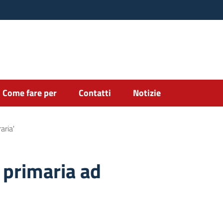
Come fare per
Contatti
Notizie
aria'
 primaria ad