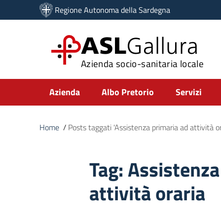
Vai ai contenuti
Regione Autonoma della Sardegna
Vai al menu di navigazione
Vai al footer
ASL
Gallura
Azienda socio-sanitaria locale
Submenu
Azienda
Albo Pretorio
Servizi
Home
/
Posts taggati 'Assistenza primaria ad attività or
Tag:
Assistenza
attività oraria